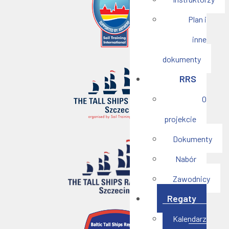
Plan i
inne
dokumenty
RRS
O
projekcie
Dokumenty
Nabór
Zawodnicy
Regaty
Kalendarz