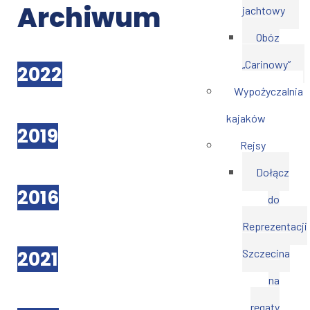
Archiwum
jachtowy
Obóz
„Carinowy”
2022
Wypożyczalnia
kajaków
2019
Rejsy
Dołącz
2016
do
Reprezentacji
2021
Szczecina
na
regaty