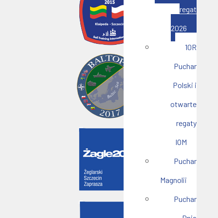
regat
2026
10R
Puchar
Polski i
otwarte
regaty
IOM
Puchar
Magnolii
Puchar
Dnia