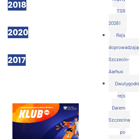
2018
TSR
2026!
2020
Rejs
doprowadzają
2017
Szczecin-
Aarhus
Dwutygodn
rejs
Darem
Szczecina
po