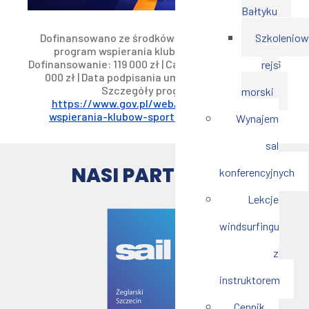
Bałtyku
Dofinansowano ze środków budżetu Państwa -
Szkoleniow
program wspierania klubów sportowych |
Dofinansowanie: 119 000 zł | Całkowita wartość: 126
rejs
000 zł | Data podpisania umowy - Lipiec 2026
Szczegóły programu:
morski
https://www.gov.pl/web/sport/program-
wspierania-klubow-sportowych–klub-pro3
Wynajem
sal
NASI PARTNERZY
konferencyjnych
Lekcje
windsurfingu
z
instruktorem
Cennik